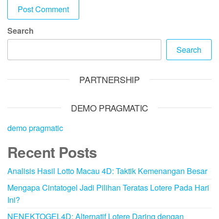
Search
Search
PARTNERSHIP
DEMO PRAGMATIC
demo pragmatic
Recent Posts
Analisis Hasil Lotto Macau 4D: Taktik Kemenangan Besar
Mengapa Cintatogel Jadi Pilihan Teratas Lotere Pada Hari
Ini?
NENEKTOGEL4D: Alternatif Lotere Daring dengan