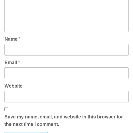
Name
*
Email
*
Website
Save my name, email, and website in this browser for
the next time I comment.