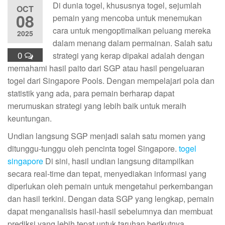
Di dunia togel, khususnya togel, sejumlah
OCT
08
pemain yang mencoba untuk menemukan
cara untuk mengoptimalkan peluang mereka
2025
dalam menang dalam permainan. Salah satu
0
strategi yang kerap dipakai adalah dengan
memahami hasil paito dari SGP atau hasil pengeluaran
togel dari Singapore Pools. Dengan mempelajari pola dan
statistik yang ada, para pemain berharap dapat
merumuskan strategi yang lebih baik untuk meraih
keuntungan.
Undian langsung SGP menjadi salah satu momen yang
ditunggu-tunggu oleh pencinta togel Singapore.
togel
singapore
Di sini, hasil undian langsung ditampilkan
secara real-time dan tepat, menyediakan informasi yang
diperlukan oleh pemain untuk mengetahui perkembangan
dan hasil terkini. Dengan data SGP yang lengkap, pemain
dapat menganalisis hasil-hasil sebelumnya dan membuat
prediksi yang lebih tepat untuk taruhan berikutnya.