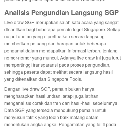
Analisis Pengundian Langsung SGP
Live draw SGP merupakan salah satu acara yang sangat
dinantikan bagi beberapa pemain togel Singapore. Setiap
output undian yang diperlihatkan secara langsung
memberikan peluang dan harapan untuk beberapa
pengamat dalam mendapatkan informasi terbaru tentang
nomor-nomor yang muncul. Adanya live draw ini juga turut
mempertinggi transparansi pada proses pengundian,
sehingga peserta dapat melihat secara langsung hasil
yang dikenalkan dari Singapore Pools.
Dengan live draw SGP, pemain bukan hanya
mengharapkan hasil undian, tetapi juga latihan
menganalisis corak dan tren dari hasil-hasil sebelumnya.
Data SGP yang tersedia mendukung pemain untuk
menyusun taktik yang lebih baik matang dalam
menentukan angka angka. Pengamatan yang teliti pada