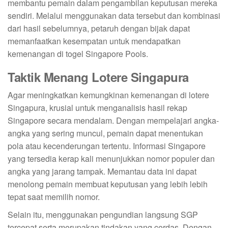
membantu pemain dalam pengambilan keputusan mereka
sendiri. Melalui menggunakan data tersebut dan kombinasi
dari hasil sebelumnya, petaruh dengan bijak dapat
memanfaatkan kesempatan untuk mendapatkan
kemenangan di togel Singapore Pools.
Taktik Menang Lotere Singapura
Agar meningkatkan kemungkinan kemenangan di lotere
Singapura, krusial untuk menganalisis hasil rekap
Singapore secara mendalam. Dengan mempelajari angka-
angka yang sering muncul, pemain dapat menentukan
pola atau kecenderungan tertentu. Informasi Singapore
yang tersedia kerap kali menunjukkan nomor populer dan
angka yang jarang tampak. Memantau data ini dapat
menolong pemain membuat keputusan yang lebih lebih
tepat saat memilih nomor.
Selain itu, menggunakan pengundian langsung SGP
tercepat serta merupakan tindakan yang cerdas. Dengan