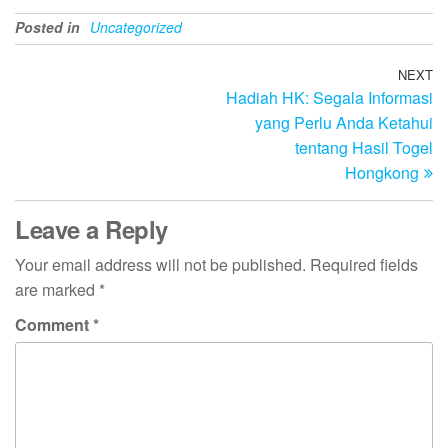
Posted in
Uncategorized
Post
NEXT
N
Hadiah HK: Segala Informasi
Po
navigation
yang Perlu Anda Ketahui
tentang Hasil Togel
Hongkong
Leave a Reply
Your email address will not be published.
Required fields
are marked
*
Comment
*