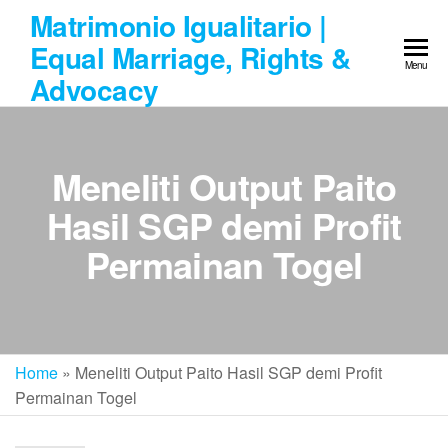
Skip
Matrimonio Igualitario |
to
Equal Marriage, Rights &
the
Menu
Advocacy
content
Meneliti Output Paito
Hasil SGP demi Profit
Permainan Togel
Home
»
Meneliti Output Paito Hasil SGP demi Profit
Permainan Togel