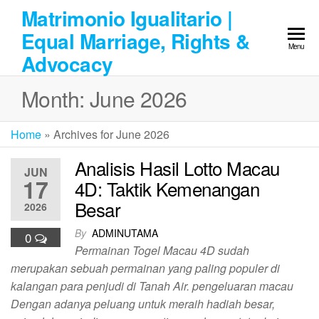
Skip
Matrimonio Igualitario |
to
Equal Marriage, Rights &
the
Menu
Advocacy
content
Month:
June 2026
Home
»
Archives for June 2026
Analisis Hasil Lotto Macau
JUN
17
4D: Taktik Kemenangan
Besar
2026
By
ADMINUTAMA
0
Permainan Togel Macau 4D sudah
merupakan sebuah permainan yang paling populer di
kalangan para penjudi di Tanah Air. pengeluaran macau
Dengan adanya peluang untuk meraih hadiah besar,