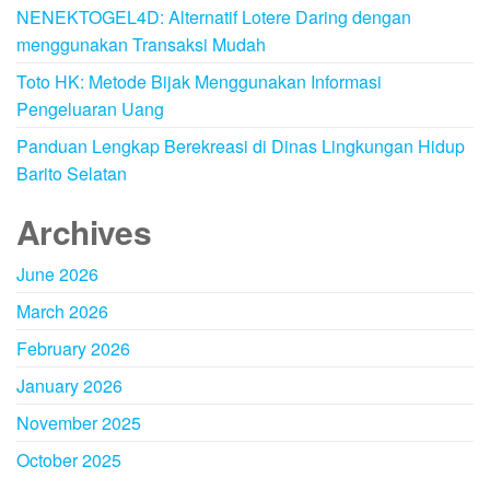
NENEKTOGEL4D: Alternatif Lotere Daring dengan
menggunakan Transaksi Mudah
Toto HK: Metode Bijak Menggunakan Informasi
Pengeluaran Uang
Panduan Lengkap Berekreasi di Dinas Lingkungan Hidup
Barito Selatan
Archives
June 2026
March 2026
February 2026
January 2026
November 2025
October 2025