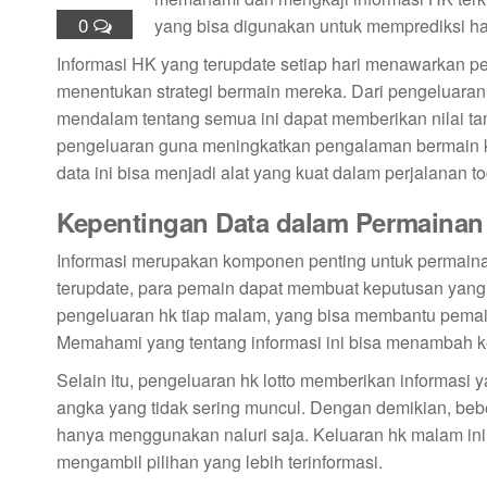
0
yang bisa digunakan untuk memprediksi has
Informasi HK yang terupdate setiap hari menawarkan
menentukan strategi bermain mereka. Dari pengeluaran
mendalam tentang semua ini dapat memberikan nilai ta
pengeluaran guna meningkatkan pengalaman bermain k
data ini bisa menjadi alat yang kuat dalam perjalanan t
Kepentingan Data dalam Permainan
Informasi merupakan komponen penting untuk permaina
terupdate, para pemain dapat membuat keputusan yang 
pengeluaran hk tiap malam, yang bisa membantu pemain 
Memahami yang tentang informasi ini bisa menambah k
Selain itu, pengeluaran hk lotto memberikan informasi
angka yang tidak sering muncul. Dengan demikian, beb
hanya menggunakan naluri saja. Keluaran hk malam ini m
mengambil pilihan yang lebih terinformasi.