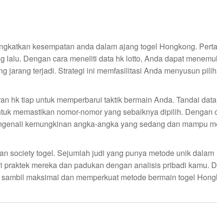
ngkatkan kesempatan anda dalam ajang togel Hongkong. Pert
g lalu. Dengan cara meneliti data hk lotto, Anda dapat menem
g jarang terjadi. Strategi ini memfasilitasi Anda menyusun pil
an hk tiap untuk memperbarui taktik bermain Anda. Tandai data
untuk memastikan nomor-nomor yang sebaiknya dipilih. Dengan 
mengenali kemungkinan angka-angka yang sedang dan mampu
an society togel. Sejumlah judi yang punya metode unik dalam
i praktek mereka dan padukan dengan analisis pribadi kamu. 
sambil maksimal dan memperkuat metode bermain togel Hong