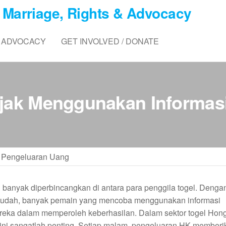
l Marriage, Rights & Advocacy
 ADVOCACY
GET INVOLVED / DONATE
ijak Menggunakan Informas
i Pengeluaran Uang
g banyak diperbincangkan di antara para penggila togel. Deng
h mudah, banyak pemain yang mencoba menggunakan informasi
eka dalam memperoleh keberhasilan. Dalam sektor togel Hon
ini sangatlah penting. Setiap malam, pengeluaran HK memberi