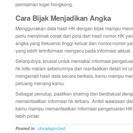
permainan togel hongkong.
Cara Bijak Menjadikan Angka
Menggunakan data hasil HK dengan bijak mampu meni
perlu menyimak corak dan pola dari hasil nomor HK yan
angka yang frekuensi tinggi keluar dan nomor-nomor yan
yang lebih terinformasi mengacu pada informasi aktual.
Selanjutnya, krusial untuk memakai informasi pengeluar
hk lotto malam sebelumnya dan manfaatkan detail ini 
mengamati hasil data secara berkala, kamu mampu 
peluang menang kamu.
Sebagai penutup, pastikan sharing dan berdiskusi deng
memanfaatkan informasi hk terbaru. Ambil wawasan dar
kamu mampu memanfaatkan informasi pengeluaran HK 
lebih pintar.
Posted in
Uncategorized