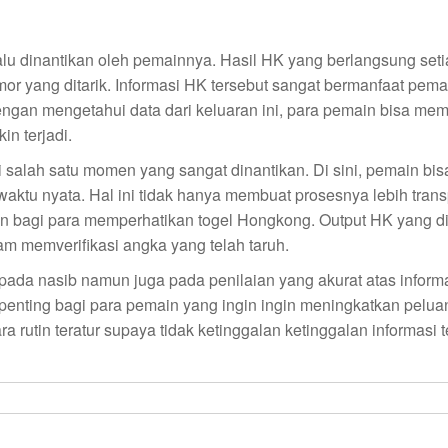
alu dinantikan oleh pemainnya. Hasil HK yang berlangsung set
r yang ditarik. Informasi HK tersebut sangat bermanfaat pem
engan mengetahui data dari keluaran ini, para pemain bisa me
n terjadi.
 salah satu momen yang sangat dinantikan. Di sini, pemain bis
ktu nyata. Hal ini tidak hanya membuat prosesnya lebih tran
n bagi para memperhatikan togel Hongkong. Output HK yang d
am memverifikasi angka yang telah taruh.
ada nasib namun juga pada penilaian yang akurat atas inform
 penting bagi para pemain yang ingin ingin meningkatkan pel
a rutin teratur supaya tidak ketinggalan ketinggalan informasi 