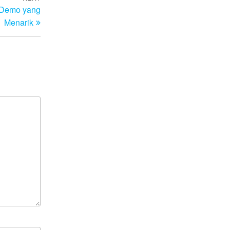
 Demo yang
Post
Menarik