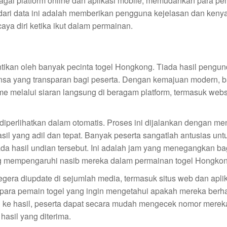
bagai platform online dan aplikasi mobile, memudahkan para p
a dari data ini adalah memberikan pengguna kejelasan dan ken
caya diri ketika ikut dalam permainan.
tikan oleh banyak pecinta togel Hongkong. Tiada hasil pengun
ansa yang transparan bagi peserta. Dengan kemajuan modern, 
me melalui siaran langsung di beragam platform, termasuk webs
iperlihatkan dalam otomatis. Proses ini dijalankan dengan m
il yang adil dan tepat. Banyak peserta sangatlah antusias unt
 hasil undian tersebut. Ini adalah jam yang menegangkan ba
ung mempengaruhi nasib mereka dalam permainan togel Hongkon
egera diupdate di sejumlah media, termasuk situs web dan apli
i para pemain togel yang ingin mengetahui apakah mereka berha
 ke hasil, peserta dapat secara mudah mengecek nomor merek
asil yang diterima.