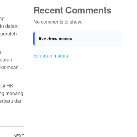
Recent Comments
iap
No comments to show.
ain dalam
mperoleh
live draw macau
a
keluaran macau
sparan
ikirimkan
asi HK.
uang menang
terbaru dan
NEXT
Next