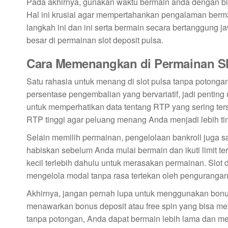
Pada akhirnya, gunakan waktu bermain anda dengan bijak
Hal ini krusial agar mempertahankan pengalaman berma
langkah ini dan ini serta bermain secara bertanggung 
besar di permainan slot deposit pulsa.
Cara Memenangkan di Permainan Sl
Satu rahasia untuk menang di slot pulsa tanpa potongan
persentase pengembalian yang bervariatif, jadi penti
untuk memperhatikan data tentang RTP yang sering terse
RTP tinggi agar peluang menang Anda menjadi lebih tin
Selain memilih permainan, pengelolaan bankroll juga s
habiskan sebelum Anda mulai bermain dan ikuti limit te
kecil terlebih dahulu untuk merasakan permainan. Slot
mengelola modal tanpa rasa tertekan oleh penguranga
Akhirnya, jangan pernah lupa untuk menggunakan bonus 
menawarkan bonus deposit atau free spin yang bisa 
tanpa potongan, Anda dapat bermain lebih lama dan 