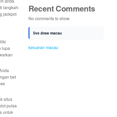
ri anda.
Recent Comments
i langkah-
g jackpot
No comments to show.
live draw macau
liki
keluaran macau
n lupa
awarkan
 Anda
engan bet
bas
k situs
lot pulsa
a untuk