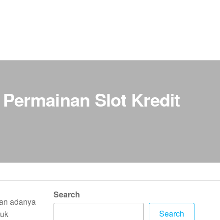
Permainan Slot Kredit
Search
ngan adanya
Search
tuk