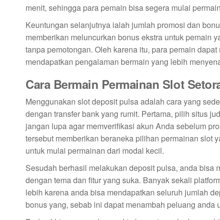
menit, sehingga para pemain bisa segera mulai permai
Keuntungan selanjutnya ialah jumlah promosi dan bonus
memberikan meluncurkan bonus ekstra untuk pemain yan
tanpa pemotongan. Oleh karena itu, para pemain dapa
mendapatkan pengalaman bermain yang lebih menyen
Cara Bermain Permainan Slot Setor
Menggunakan slot deposit pulsa adalah cara yang seder
dengan transfer bank yang rumit. Pertama, pilih situs j
jangan lupa agar memverifikasi akun Anda sebelum pro
tersebut memberikan beraneka pilihan permainan slot
untuk mulai permainan dari modal kecil.
Sesudah berhasil melakukan deposit pulsa, anda bisa m
dengan tema dan fitur yang suka. Banyak sekali platf
lebih karena anda bisa mendapatkan seluruh jumlah dep
bonus yang, sebab ini dapat menambah peluang anda u