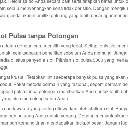
. Kelola saldo Anda secara baik serta tetapkan batas untuk di
in selalu menyenangkan serta tidak berisiko. Dengan mengikut
jawab, anda akan memiliki peluang yang lebih besar agar menan
ot Pulsa tanpa Potongan
 adalah dengan cara memilih yang tepat. Setiap jenis slot memi
ng untuk melaksanakan penelitian sebelum Anda memulai. Janga
dia di situs penyedia slot. Pilihlah slot pulsa 5000 yang men
ggi.
angat krusial. Tetapkan limit seberapa banyak pulsa yang akan
rsebut. Pakai metode bermain yang rasional, seperti bermain d
 deposit pulsa tanpa potongan memberikan Anda untuk lebih be
n yang bisa memotong saldo Anda.
dan tawaran yang sering ditawarkan oleh platform slot. Banya
menambah peluang Anda untuk menang. Dengan memanfaatkan s
menambah kemungkinan mendapatkan jackpot besar. Jangan lup