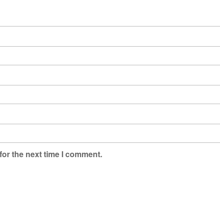
for the next time I comment.
Proudly powered by
WordPress
|
Theme:
Futurio