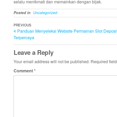
selalu menikmati dan memainkan dengan bijak.
Posted in
Uncategorized
Post
Previous
PREVIOUS
Panduan Menyeleksi Website Permainan Slot Deposi
Post
navigation
Terpercaya
Leave a Reply
Your email address will not be published.
Required fiel
Comment
*