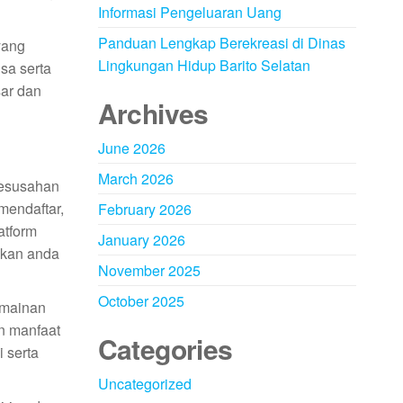
Informasi Pengeluaran Uang
Panduan Lengkap Berekreasi di Dinas
yang
Lingkungan Hidup Barito Selatan
sa serta
ar dan
Archives
June 2026
March 2026
kesusahan
 mendaftar,
February 2026
atform
January 2026
nkan anda
November 2025
October 2025
rmainan
n manfaat
Categories
 serta
Uncategorized