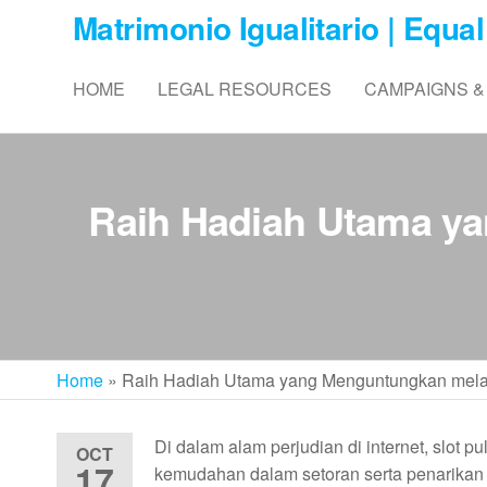
Skip
Matrimonio Igualitario | Equa
to
the
HOME
LEGAL RESOURCES
CAMPAIGNS &
content
Raih Hadiah Utama ya
Home
»
Raih Hadiah Utama yang Menguntungkan melalu
Di dalam alam perjudian di internet, slot p
OCT
17
kemudahan dalam setoran serta penarikan ya