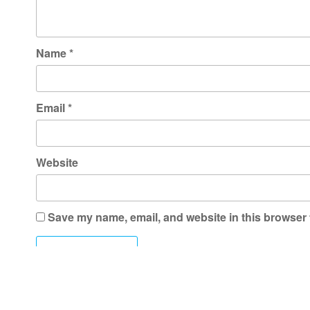
Name
*
Email
*
Website
Save my name, email, and website in this browser 