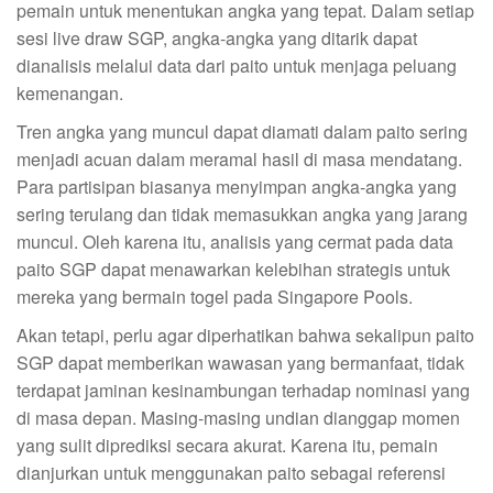
pemain untuk menentukan angka yang tepat. Dalam setiap
sesi live draw SGP, angka-angka yang ditarik dapat
dianalisis melalui data dari paito untuk menjaga peluang
kemenangan.
Tren angka yang muncul dapat diamati dalam paito sering
menjadi acuan dalam meramal hasil di masa mendatang.
Para partisipan biasanya menyimpan angka-angka yang
sering terulang dan tidak memasukkan angka yang jarang
muncul. Oleh karena itu, analisis yang cermat pada data
paito SGP dapat menawarkan kelebihan strategis untuk
mereka yang bermain togel pada Singapore Pools.
Akan tetapi, perlu agar diperhatikan bahwa sekalipun paito
SGP dapat memberikan wawasan yang bermanfaat, tidak
terdapat jaminan kesinambungan terhadap nominasi yang
di masa depan. Masing-masing undian dianggap momen
yang sulit diprediksi secara akurat. Karena itu, pemain
dianjurkan untuk menggunakan paito sebagai referensi