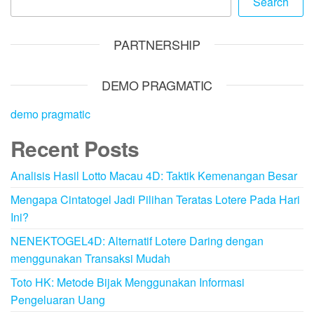
Search
PARTNERSHIP
DEMO PRAGMATIC
demo pragmatic
Recent Posts
Analisis Hasil Lotto Macau 4D: Taktik Kemenangan Besar
Mengapa Cintatogel Jadi Pilihan Teratas Lotere Pada Hari
Ini?
NENEKTOGEL4D: Alternatif Lotere Daring dengan
menggunakan Transaksi Mudah
Toto HK: Metode Bijak Menggunakan Informasi
Pengeluaran Uang