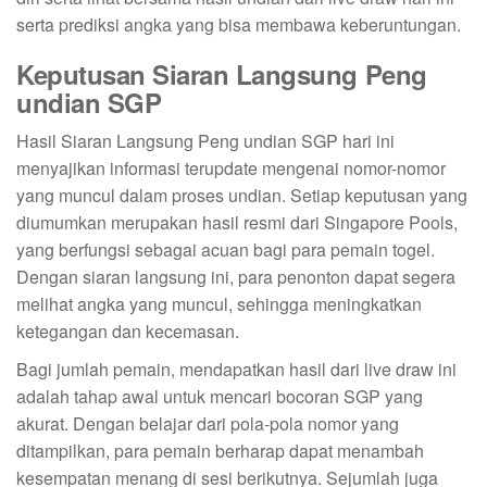
serta prediksi angka yang bisa membawa keberuntungan.
Keputusan Siaran Langsung Peng
undian SGP
Hasil Siaran Langsung Peng undian SGP hari ini
menyajikan informasi terupdate mengenai nomor-nomor
yang muncul dalam proses undian. Setiap keputusan yang
diumumkan merupakan hasil resmi dari Singapore Pools,
yang berfungsi sebagai acuan bagi para pemain togel.
Dengan siaran langsung ini, para penonton dapat segera
melihat angka yang muncul, sehingga meningkatkan
ketegangan dan kecemasan.
Bagi jumlah pemain, mendapatkan hasil dari live draw ini
adalah tahap awal untuk mencari bocoran SGP yang
akurat. Dengan belajar dari pola-pola nomor yang
ditampilkan, para pemain berharap dapat menambah
kesempatan menang di sesi berikutnya. Sejumlah juga