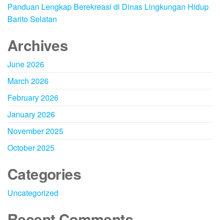
Panduan Lengkap Berekreasi di Dinas Lingkungan Hidup
Barito Selatan
Archives
June 2026
March 2026
February 2026
January 2026
November 2025
October 2025
Categories
Uncategorized
Recent Comments